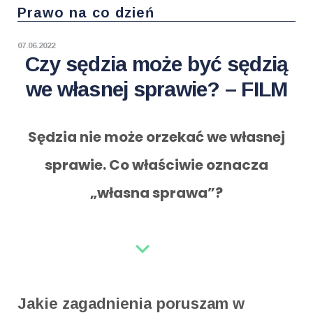
Prawo na co dzień
07.06.2022
Czy sędzia może być sędzią
we własnej sprawie? – FILM
Sędzia nie może orzekać we własnej
sprawie. Co właściwie oznacza
„własna sprawa”?
expand_more
Jakie zagadnienia poruszam w