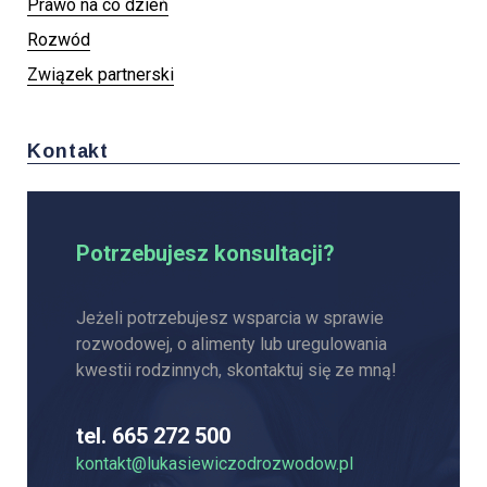
Prawo na co dzień
Rozwód
Związek partnerski
Kontakt
Potrzebujesz konsultacji?
Jeżeli potrzebujesz wsparcia w sprawie
rozwodowej, o alimenty lub uregulowania
kwestii rodzinnych, skontaktuj się ze mną!
tel. 665 272 500
kontakt@lukasiewiczodrozwodow.pl