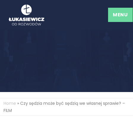
MENU
Home
»
Czy sędzia może być sędzią we własnej sprawie? –
FILM