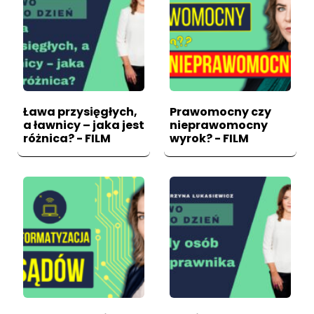
Ława przysięgłych,
Prawomocny czy
a ławnicy – jaka jest
nieprawomocny
różnica? - FILM
wyrok? - FILM