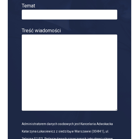
Temat
Treść wiadomości
Administratorem danych osobowych jest Kancelaria Adwokacka
Katarzyna Łukasiewicz z siedzibą w Warszawie (00-841), ul.
Żelazna 51/53. Podanie danych oznaczonych jako obowiązkowe