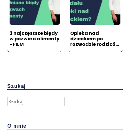
3 najczęstsze błędy
Opieka nad
w pozwie o alimenty
dzieckiem po
- FILM
rozwodzie rodziców
- FILM
Szukaj
Szukaj:
O mnie