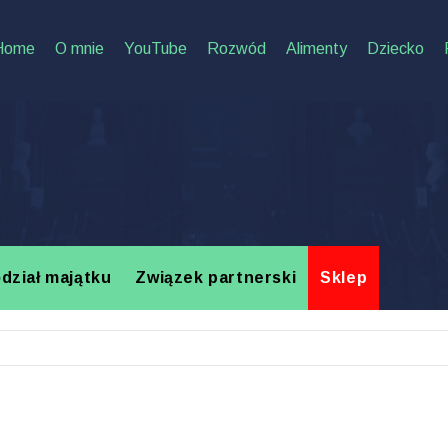
Home
O mnie
YouTube
Rozwód
Alimenty
Dziecko
dział majątku
Związek partnerski
Sklep