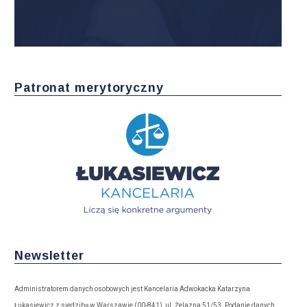
Patronat merytoryczny
Newsletter
Administratorem danych osobowych jest Kancelaria Adwokacka Katarzyna
Łukasiewicz z siedzibą w Warszawie (00-841), ul. Żelazna 51/53. Podanie danych