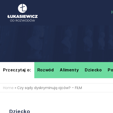
Przeczytaj o:
Rozwód
Alimenty
Dziecko
Po
Home
»
Czy sądy dyskryminują ojców? – FILM
Dziecko