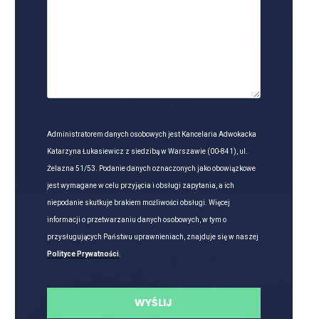
Administratorem danych osobowych jest Kancelaria Adwokacka
Katarzyna Łukasiewicz z siedzibą w Warszawie (00-841), ul.
Żelazna 51/53. Podanie danych oznaczonych jako obowiązkowe
jest wymagane w celu przyjęcia i obsługi zapytania, a ich
niepodanie skutkuje brakiem możliwości obsługi. Więcej
informacji o przetwarzaniu danych osobowych, w tym o
przysługujących Państwu uprawnieniach, znajduje się w naszej
Polityce Prywatności
.