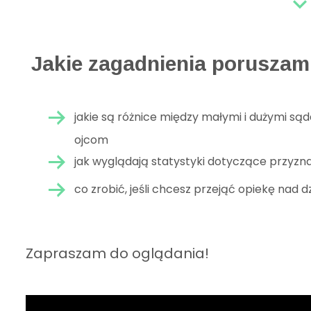
expand_mo
Jakie zagadnienia poruszam 
jakie są różnice między małymi i dużymi sąd
ojcom
jak wyglądają statystyki dotyczące przyzn
co zrobić, jeśli chcesz przejąć opiekę nad 
Zapraszam do oglądania!