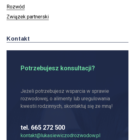
Rozwód
Związek partnerski
Kontakt
Potrzebujesz konsultacji?
Jeżeli potrzebujesz wsparcia w sprawie
rozwodowej, o alimenty lub uregulowania
kwestii rodzinnych, skontaktuj się ze mną!
tel. 665 272 500
kontakt@lukasiewiczodrozwodow.pl