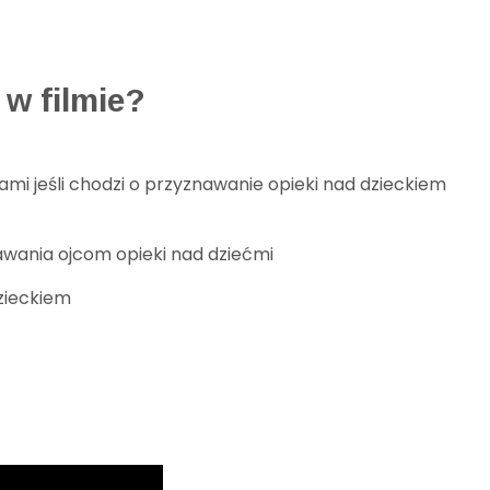
re
w filmie?
ami jeśli chodzi o przyznawanie opieki nad dzieckiem
awania ojcom opieki nad dziećmi
dzieckiem